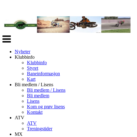
Veksle
navigasjon
Nyheter
Klubbinfo
Klubbinfo
Styret
Baneinformasjon
Kart
Bli medlem / Lisens
Bli medlem / Lisens
Bli medlem
Lisens
Kom og prøv lisens
Kontakt
ATV
ATV
Treningstider
MX