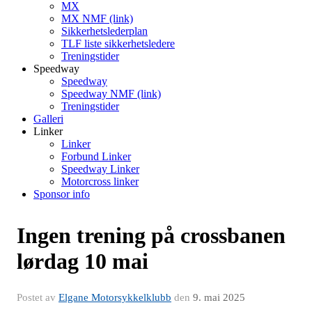
MX
MX NMF (link)
Sikkerhetslederplan
TLF liste sikkerhetsledere
Treningstider
Speedway
Speedway
Speedway NMF (link)
Treningstider
Galleri
Linker
Linker
Forbund Linker
Speedway Linker
Motorcross linker
Sponsor info
Ingen trening på crossbanen
lørdag 10 mai
Postet av
Elgane Motorsykkelklubb
den
9. mai 2025