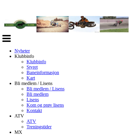
Veksle
navigasjon
Nyheter
Klubbinfo
Klubbinfo
Styret
Baneinformasjon
Kart
Bli medlem / Lisens
Bli medlem / Lisens
Bli medlem
Lisens
Kom og prøv lisens
Kontakt
ATV
ATV
Treningstider
MX