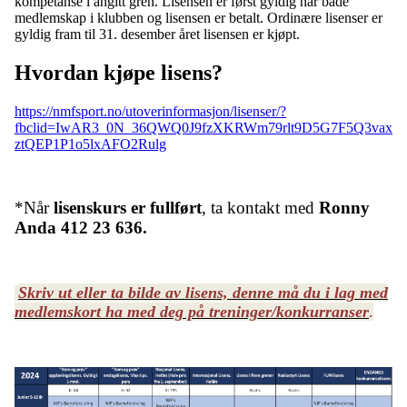
kompetanse i angitt gren. Lisensen er først gyldig når både
medlemskap i klubben og lisensen er betalt. Ordinære lisenser er
gyldig fram til 31. desember året lisensen er kjøpt.
Hvordan kjøpe lisens?
https://nmfsport.no/utoverinformasjon/lisenser/?
fbclid=IwAR3_0N_36QWQ0J9fzXKRWm79rlt9D5G7F5Q3vax
ztQEP1P1o5lxAFO2Rulg
*Når
lisenskurs er fullført
, ta kontakt med
Ronny
Anda 412 23 636.
Skriv ut eller ta bilde av lisens, denne må du i lag med
medlemskort ha med deg på treninger/konkurranser
.