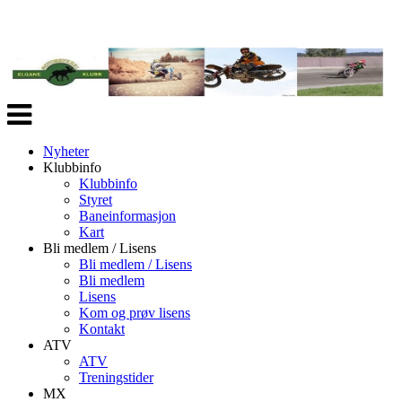
Veksle
navigasjon
Nyheter
Klubbinfo
Klubbinfo
Styret
Baneinformasjon
Kart
Bli medlem / Lisens
Bli medlem / Lisens
Bli medlem
Lisens
Kom og prøv lisens
Kontakt
ATV
ATV
Treningstider
MX