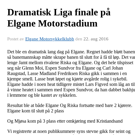
Dramatisk Liga finale på
Elgane Motorstadium
Postet av
Elgane Motorsykkelklubb
den
22. aug 2016
Det ble en dramatisk lang dag på Elgane. Regnet hadde bløtt banen
så banemannskap måtte skrape banen til slutt for å få til løp. Det va
lenge Jamt mellom rivalene Riska og Elgane. Og det hele tilspisset
seg når Glenn Moi, Espen Sundvor fra Elgane og Carl Johan
Raugstad, Lasse Madland Fredriksen Riska gikk i sammen i en
kjempe smell. Lasse brøt løpet og kjørte avgårde rolig i sykebil.
Elgane hadde i noen heat tidligere mistet Lars Figved som låg an til
å vinne heatet i sammen med Espen Sundvor, da han dabbet bakhju
i lemmene og ble kastet av sykkelen.
Resultat ble at både Elgane Og Riska fortsatte med bare 2 kjørere.
Elgane kom til slutt på 2 plass
Og Mjøsa kom på 3 plass etter omkjøring med Kristiandsand
Vi registrerte at noen publikummere syns stevne gikk for seint og